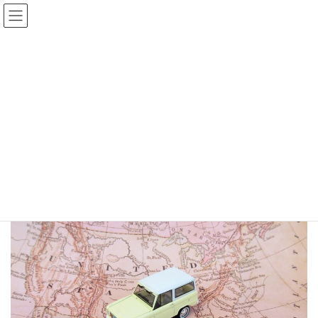
コ
ナ
こんぱすの森【コンステレーション・フィ
ン
ビ
ールドセラピー】
テ
ゲ
ン
ー
ツ
シ
へ
ョ
アクセス
ス
ン
キ
に
ッ
移
プ
動
こんぱすの森へようこそ
アクセス